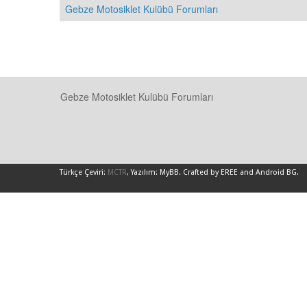
Gebze Motosiklet Kulübü Forumları
Gebze Motosiklet Kulübü Forumları
Türkçe Çeviri:
MCTR
, Yazılım:
MyBB
.
Crafted by EREE
and
Android BG
.