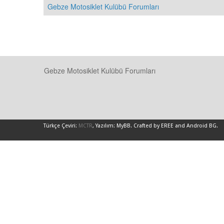
Gebze Motosiklet Kulübü Forumları
Gebze Motosiklet Kulübü Forumları
Türkçe Çeviri:
MCTR
, Yazılım:
MyBB
.
Crafted by EREE
and
Android BG
.