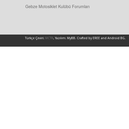
Gebze Motosiklet Kulübü Forumları
Türkçe Çeviri:
MCTR
, Yazılım:
MyBB
.
Crafted by EREE
and
Android BG
.