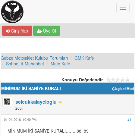
Giriş Yap
Üye Ol
Gebze Motosiklet Kulübü Forumları
GMK Kafe
Sohbet & Muhabbet
Moto Kafe
Konuyu Değerlendir
MİNİMUM İKİ SANİYE KURALI
Çizgisel Mod
selcukkalaycioglu
200+
01-04-2016, 10:40 PM
#1
MİNİMUM İKİ SANİYE KURALI……. 88, 89