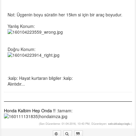
Not: Üçgenin boyu süratin her 15km si için bir araç boyudur.
Yanlış Konum:
Doğru Konum:
:kalp: Hayat kurtaran bilgiler :kalp:
Alıntıdır...
Honda Kalbim Hep Onda !!
:tamam:
(Son Düzenleme: 01-04-2016, 10:43 PM, Düzenleyen:
selcukkalaycioglu
.)