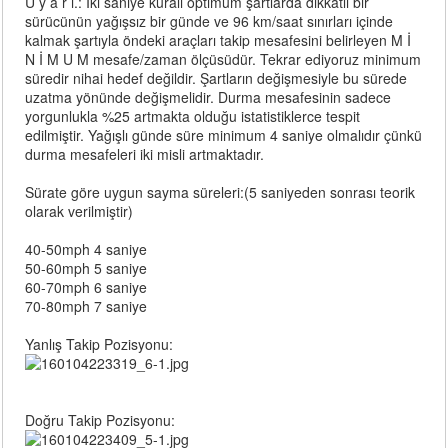
U y a r ı.: İki saniye kuralı optimum şartlarda dikkatli bir
sürücünün yağışsız bir günde ve 96 km/saat sınırları içinde
kalmak şartıyla öndeki araçları takip mesafesini belirleyen M İ
N İ M U M mesafe/zaman ölçüsüdür. Tekrar ediyoruz minimum
süredir nihai hedef değildir. Şartların değişmesiyle bu sürede
uzatma yönünde değişmelidir. Durma mesafesinin sadece
yorgunlukla %25 artmakta olduğu istatistiklerce tespit
edilmiştir. Yağışlı günde süre minimum 4 saniye olmalıdır çünkü
durma mesafeleri iki misli artmaktadır.
Sürate göre uygun sayma süreleri:(5 saniyeden sonrası teorik
olarak verilmiştir)
40-50mph 4 saniye
50-60mph 5 saniye
60-70mph 6 saniye
70-80mph 7 saniye
Yanlış Takip Pozisyonu:
Doğru Takip Pozisyonu: