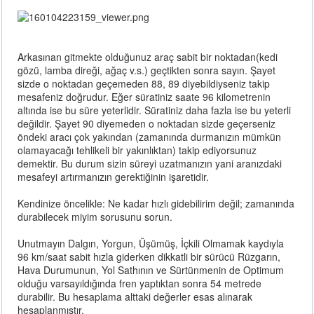
Arkasınan gitmekte olduğunuz araç sabit bir noktadan(kedi
gözü, lamba direği, ağaç v.s.) geçtikten sonra sayın. Şayet
sizde o noktadan geçemeden 88, 89 diyebildiyseniz takip
mesafeniz doğrudur. Eğer süratiniz saate 96 kilometrenin
altında ise bu süre yeterlidir. Süratiniz daha fazla ise bu yeterli
değildir. Şayet 90 diyemeden o noktadan sizde geçerseniz
öndeki aracı çok yakından (zamanında durmanızın mümkün
olamayacağı tehlikeli bir yakınlıktan) takip ediyorsunuz
demektir. Bu durum sizin süreyi uzatmanızın yani aranızdaki
mesafeyi artırmanızın gerektiğinin işaretidir.
Kendinize öncelikle: Ne kadar hızlı gidebilirim değil; zamanında
durabilecek miyim sorusunu sorun.
Unutmayın Dalgın, Yorgun, Üşümüş, İçkili Olmamak kaydıyla
96 km/saat sabit hızla giderken dikkatli bir sürücü Rüzgarın,
Hava Durumunun, Yol Sathının ve Sürtünmenin de Optimum
olduğu varsayıldığında fren yaptıktan sonra 54 metrede
durabilir. Bu hesaplama alttaki değerler esas alınarak
hesaplanmıştır.