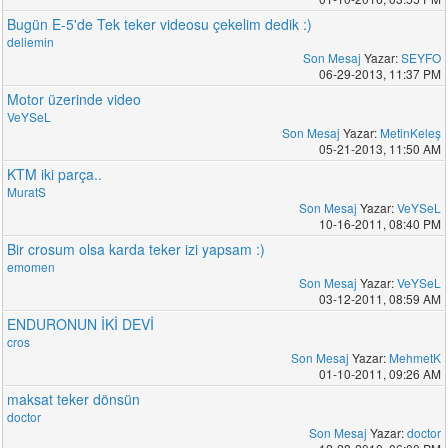
Bugün E-5'de Tek teker videosu çekelim dedik :)
deliemin
Son Mesaj
Yazar:
SEYFO
06-29-2013, 11:37 PM
Motor üzerinde video
VeYSeL
Son Mesaj
Yazar:
MetinKeleş
05-21-2013, 11:50 AM
KTM iki parça..
MuratS
Son Mesaj
Yazar:
VeYSeL
10-16-2011, 08:40 PM
Bir crosum olsa karda teker izi yapsam :)
emomen
Son Mesaj
Yazar:
VeYSeL
03-12-2011, 08:59 AM
ENDURONUN İKİ DEVİ
cros
Son Mesaj
Yazar:
MehmetK
01-10-2011, 09:26 AM
maksat teker dönsün
doctor
Son Mesaj
Yazar:
doctor