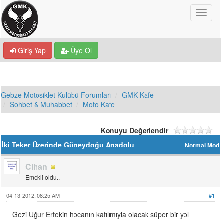
Giriş Yap
Üye Ol
Gebze Motosiklet Kulübü Forumları
GMK Kafe
Sohbet & Muhabbet
Moto Kafe
Konuyu Değerlendir
İki Teker Üzerinde Güneydoğu Anadolu
Normal Mod
Cihan
Emekli oldu..
04-13-2012, 08:25 AM
#1
Gezi Uğur Ertekin hocanın katılımıyla olacak süper bir yol