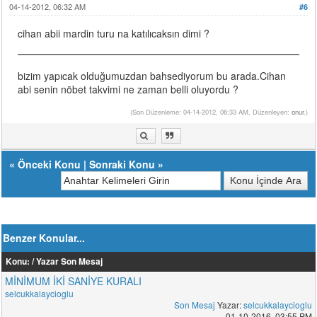
04-14-2012, 06:32 AM
#6
cihan abii mardin turu na katılıcaksın dimi ?
bizim yapıcak olduğumuzdan bahsediyorum bu arada.Cihan
abi senin nöbet takvimi ne zaman belli oluyordu ?
(Son Düzenleme: 04-14-2012, 06:33 AM, Düzenleyen:
onur
.)
«
Önceki Konu
|
Sonraki Konu
»
Benzer Konular...
Konu: / Yazar
Son Mesaj
MİNİMUM İKİ SANİYE KURALI
selcukkalaycioglu
Son Mesaj
Yazar:
selcukkalaycioglu
01-10-2016, 03:55 PM