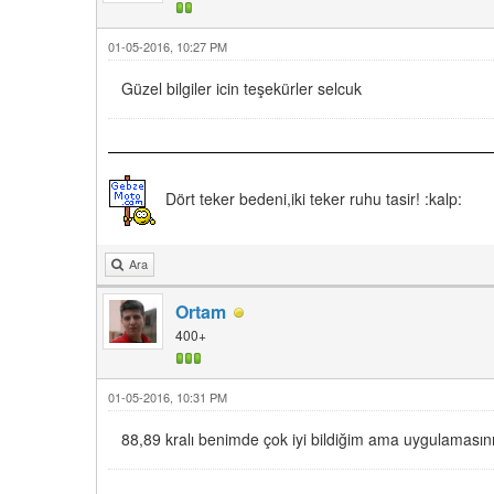
01-05-2016, 10:27 PM
Güzel bilgiler icin teşekürler selcuk
Dört teker bedeni,iki teker ruhu tasir! :kalp:
Ara
Ortam
400+
01-05-2016, 10:31 PM
88,89 kralı benimde çok iyi bildiğim ama uygulamasını