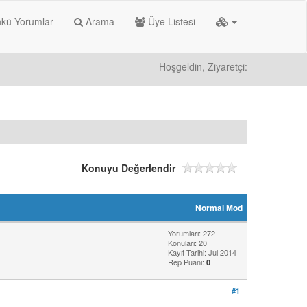
kü Yorumlar
Arama
Üye Listesi
Hoşgeldin, Ziyaretçi:
Konuyu Değerlendir
Normal Mod
Yorumları: 272
Konuları: 20
Kayıt Tarihi: Jul 2014
Rep Puanı:
0
#1