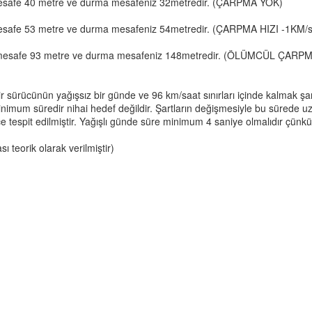
z mesafe 40 metre ve durma mesafeniz 32metredir. (ÇARPMA YOK)
z mesafe 53 metre ve durma mesafeniz 54metredir. (ÇARPMA HIZI -1KM/s
nız mesafe 93 metre ve durma mesafeniz 148metredir. (ÖLÜMCÜL ÇARPM
 bir sürücünün yağışsız bir günde ve 96 km/saat sınırları içinde kalmak şa
imum süredir nihai hedef değildir. Şartların değişmesiyle bu sürede 
 tespit edilmiştir. Yağışlı günde süre minimum 4 saniye olmalıdır çünkü 
 teorik olarak verilmiştir)