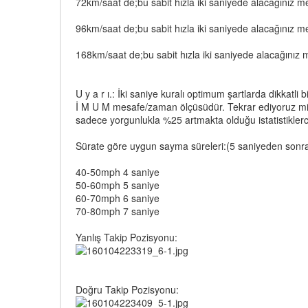
72km/saat de;bu sabit hızla iki saniyede alacağını
96km/saat de;bu sabit hızla iki saniyede alacağını
168km/saat de;bu sabit hızla iki saniyede alacağı
U y a r ı.: İki saniye kuralı optimum şartlarda dikkatli
İ M U M mesafe/zaman ölçüsüdür. Tekrar ediyoruz min
sadece yorgunlukla %25 artmakta olduğu istatistiklerce
Sürate göre uygun sayma süreleri:(5 saniyeden sonrası
40-50mph 4 saniye
50-60mph 5 saniye
60-70mph 6 saniye
70-80mph 7 saniye
Yanlış Takip Pozisyonu:
Doğru Takip Pozisyonu: