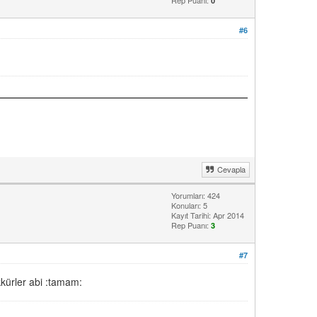
Rep Puanı:
0
#6
Cevapla
Yorumları: 424
Konuları: 5
Kayıt Tarihi: Apr 2014
Rep Puanı:
3
#7
kkürler abi :tamam: