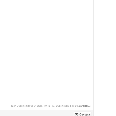
(Son Düzenleme: 01-04-2016, 10:43 PM, Düzenleyen:
selcukkalaycioglu
.)
Cevapla