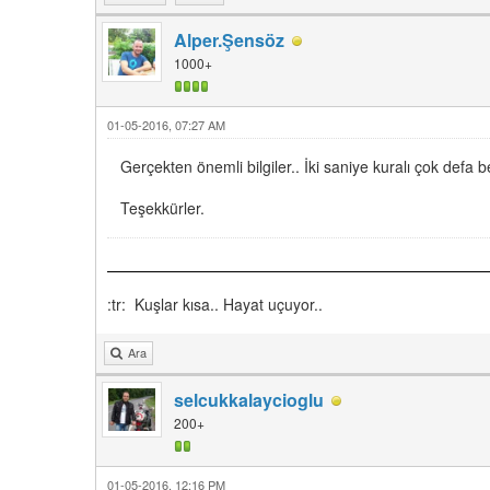
Alper.Şensöz
1000+
01-05-2016, 07:27 AM
Gerçekten önemli bilgiler.. İki saniye kuralı çok defa b
Teşekkürler.
:tr: Kuşlar kısa.. Hayat uçuyor..
Ara
selcukkalaycioglu
200+
01-05-2016, 12:16 PM