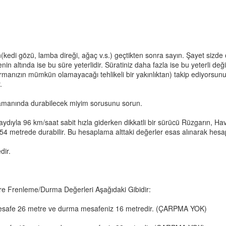
(kedi gözü, lamba direği, ağaç v.s.) geçtikten sonra sayın. Şayet sizd
in altında ise bu süre yeterlidir. Süratiniz daha fazla ise bu yeterli d
anızın mümkün olamayacağı tehlikeli bir yakınlıktan) takip ediyorsunu
.
; zamanında durabilecek miyim sorusunu sorun.
ydıyla 96 km/saat sabit hızla giderken dikkatli bir sürücü Rüzgarın, 
4 metrede durabilir. Bu hesaplama alttaki değerler esas alınarak hesap
dir.
Göre Frenleme/Durma Değerleri Aşağıdaki Gibidir:
z mesafe 26 metre ve durma mesafeniz 16 metredir. (ÇARPMA YOK)