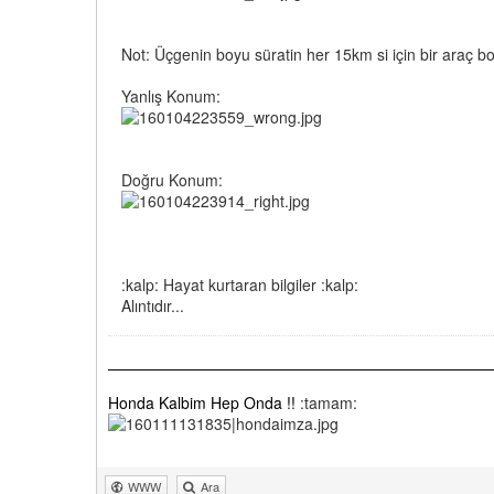
Not: Üçgenin boyu süratin her 15km si için bir araç b
Yanlış Konum:
Doğru Konum:
:kalp: Hayat kurtaran bilgiler :kalp:
Alıntıdır...
Honda Kalbim Hep Onda !!
:tamam:
WWW
Ara