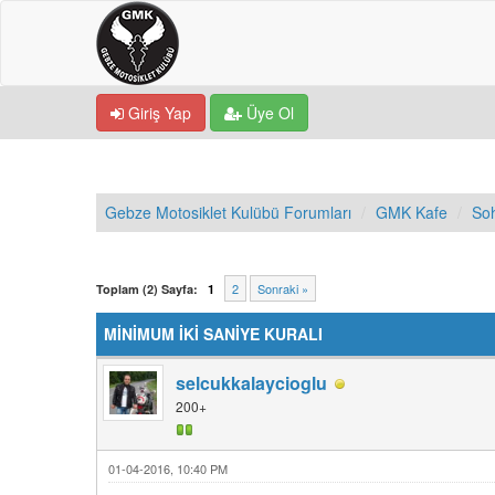
Giriş Yap
Üye Ol
Gebze Motosiklet Kulübü Forumları
GMK Kafe
So
0 Oy - 0 Ortalama
1
2
3
4
5
2
Sonraki »
Toplam (2) Sayfa:
1
MİNİMUM İKİ SANİYE KURALI
selcukkalaycioglu
200+
01-04-2016, 10:40 PM