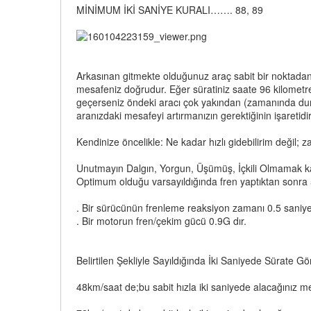
MİNİMUM İKİ SANİYE KURALI……. 88, 89
Arkasınan gitmekte olduğunuz araç sabit bir noktadan
mesafeniz doğrudur. Eğer süratiniz saate 96 kilometren
geçerseniz öndeki aracı çok yakından (zamanında durm
aranızdaki mesafeyi artırmanızın gerektiğinin işaretidir
Kendinize öncelikle: Ne kadar hızlı gidebilirim değil
Unutmayın Dalgın, Yorgun, Üşümüş, İçkili Olmamak ka
Optimum olduğu varsayıldığında fren yaptıktan sonra 5
. Bir sürücünün frenleme reaksiyon zamanı 0.5 saniye
. Bir motorun fren/çekim gücü 0.9G dır.
Belirtilen Şekliyle Sayıldığında İki Saniyede Sürate 
48km/saat de;bu sabit hızla iki saniyede alacağını