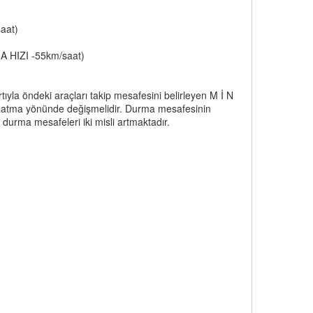
aat)
A HIZI -55km/saat)
rtıyla öndeki araçları takip mesafesini belirleyen M İ N
uzatma yönünde değişmelidir. Durma mesafesinin
durma mesafeleri iki misli artmaktadır.