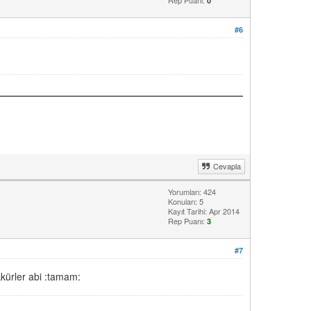
Rep Puanı:
0
#6
Cevapla
Yorumları: 424
Konuları: 5
Kayıt Tarihi: Apr 2014
Rep Puanı:
3
#7
kkürler abi :tamam: