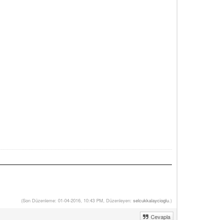
(Son Düzenleme: 01-04-2016, 10:43 PM, Düzenleyen:
selcukkalaycioglu
.)
Cevapla