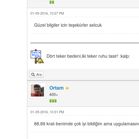
01-05-2016, 10:27 PM
Güzel bilgiler icin teşekürler selcuk
Dört teker bedeni,iki teker ruhu tasir! :kalp:
Ara
Ortam
400+
01-05-2016, 10:31 PM
88,89 kralı benimde çok iyi bildiğim ama uygulamasını