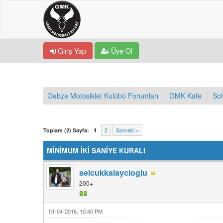
Giriş Yap
Üye Ol
Gebze Motosiklet Kulübü Forumları
GMK Kafe
So
0 Oy - 0 Ortalama
1
2
3
4
5
2
Sonraki »
Toplam (2) Sayfa:
1
MİNİMUM İKİ SANİYE KURALI
selcukkalaycioglu
200+
01-04-2016, 10:40 PM