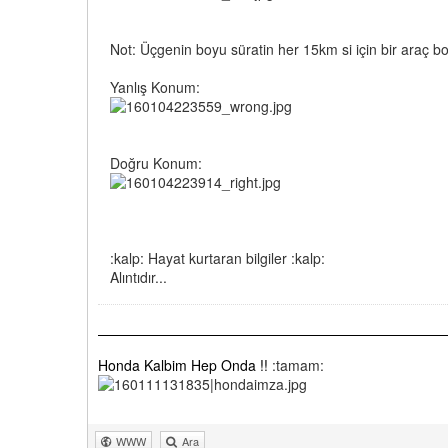
Not: Üçgenin boyu süratin her 15km si için bir araç b
Yanlış Konum:
Doğru Konum:
:kalp: Hayat kurtaran bilgiler :kalp:
Alıntıdır...
Honda Kalbim Hep Onda !!
:tamam:
WWW
Ara