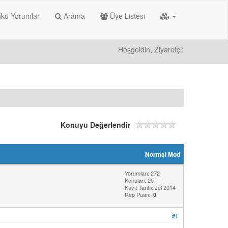
kü Yorumlar
Arama
Üye Listesi
Hoşgeldin, Ziyaretçi:
Konuyu Değerlendir
Normal Mod
Yorumları: 272
Konuları: 20
Kayıt Tarihi: Jul 2014
Rep Puanı:
0
#1