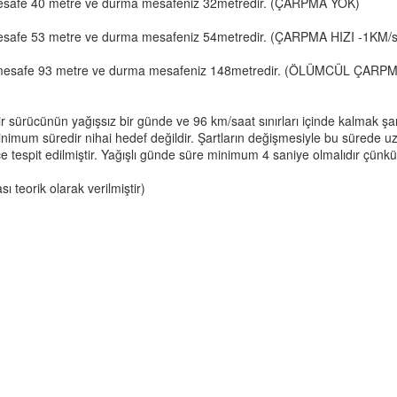
z mesafe 40 metre ve durma mesafeniz 32metredir. (ÇARPMA YOK)
z mesafe 53 metre ve durma mesafeniz 54metredir. (ÇARPMA HIZI -1KM/s
nız mesafe 93 metre ve durma mesafeniz 148metredir. (ÖLÜMCÜL ÇARPM
 bir sürücünün yağışsız bir günde ve 96 km/saat sınırları içinde kalmak şa
imum süredir nihai hedef değildir. Şartların değişmesiyle bu sürede 
 tespit edilmiştir. Yağışlı günde süre minimum 4 saniye olmalıdır çünkü 
 teorik olarak verilmiştir)