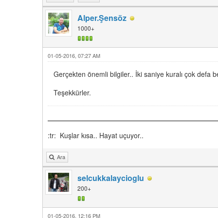
Alper.Şensöz
1000+
01-05-2016, 07:27 AM
Gerçekten önemli bilgiler.. İki saniye kuralı çok defa b
Teşekkürler.
:tr: Kuşlar kısa.. Hayat uçuyor..
Ara
selcukkalaycioglu
200+
01-05-2016, 12:16 PM