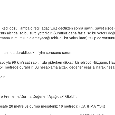
(kedi gözü, lamba direği, ağaç v.s.) geçtikten sonra sayın. Şayet sizd
in altında ise bu süre yeterlidir. Süratiniz daha fazla ise bu yeterli d
anızın mümkün olamayacağı tehlikeli bir yakınlıktan) takip ediyorsunu
.
; zamanında durabilecek miyim sorusunu sorun.
ydıyla 96 km/saat sabit hızla giderken dikkatli bir sürücü Rüzgarın, 
4 metrede durabilir. Bu hesaplama alttaki değerler esas alınarak hesap
dir.
Göre Frenleme/Durma Değerleri Aşağıdaki Gibidir:
z mesafe 26 metre ve durma mesafeniz 16 metredir. (ÇARPMA YOK)