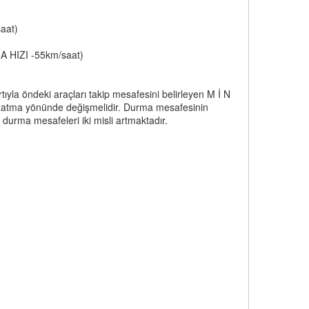
aat)
A HIZI -55km/saat)
rtıyla öndeki araçları takip mesafesini belirleyen M İ N
uzatma yönünde değişmelidir. Durma mesafesinin
durma mesafeleri iki misli artmaktadır.