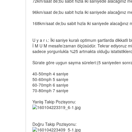
72km/saat de;bu sabit hızla iki saniyede alacağını
96km/saat de;bu sabit hızla iki saniyede alacağını
168km/saat de;bu sabit hızla iki saniyede alacağı
U y a r ı.: İki saniye kuralı optimum şartlarda dikkatli
İ M U M mesafe/zaman ölçüsüdür. Tekrar ediyoruz min
sadece yorgunlukla %25 artmakta olduğu istatistiklerce
Sürate göre uygun sayma süreleri:(5 saniyeden sonrası
40-50mph 4 saniye
50-60mph 5 saniye
60-70mph 6 saniye
70-80mph 7 saniye
Yanlış Takip Pozisyonu:
Doğru Takip Pozisyonu: