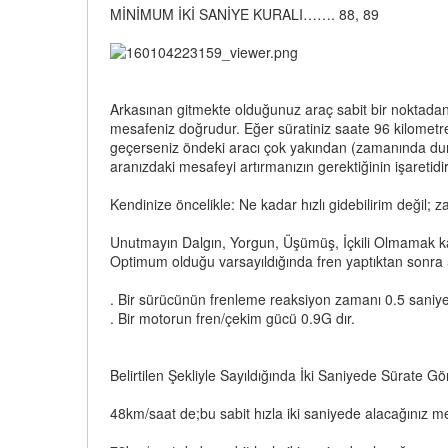
MİNİMUM İKİ SANİYE KURALI……. 88, 89
Arkasınan gitmekte olduğunuz araç sabit bir noktadan
mesafeniz doğrudur. Eğer süratiniz saate 96 kilometren
geçerseniz öndeki aracı çok yakından (zamanında durm
aranızdaki mesafeyi artırmanızın gerektiğinin işaretidir
Kendinize öncelikle: Ne kadar hızlı gidebilirim değil
Unutmayın Dalgın, Yorgun, Üşümüş, İçkili Olmamak ka
Optimum olduğu varsayıldığında fren yaptıktan sonra 5
. Bir sürücünün frenleme reaksiyon zamanı 0.5 saniye
. Bir motorun fren/çekim gücü 0.9G dır.
Belirtilen Şekliyle Sayıldığında İki Saniyede Sürate 
48km/saat de;bu sabit hızla iki saniyede alacağını