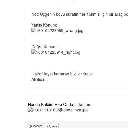
Not: Üçgenin boyu süratin her 15km si için bir araç b
Yanlış Konum:
Doğru Konum:
:kalp: Hayat kurtaran bilgiler :kalp:
Alıntıdır...
Honda Kalbim Hep Onda !!
:tamam:
WWW
Ara