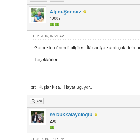
Alper.Şensöz
1000+
01-05-2016, 07:27 AM
Gerçekten önemli bilgiler.. İki saniye kuralı çok defa b
Teşekkürler.
:tr: Kuşlar kısa.. Hayat uçuyor..
Ara
selcukkalaycioglu
200+
01-05-2016, 12:16 PM