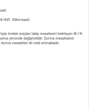
aat)
A HIZI -55km/saat)
rtıyla öndeki araçları takip mesafesini belirleyen M İ N
uzatma yönünde değişmelidir. Durma mesafesinin
durma mesafeleri iki misli artmaktadır.