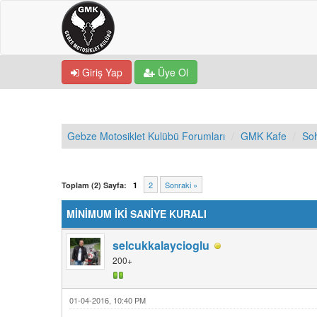
Giriş Yap
Üye Ol
Gebze Motosiklet Kulübü Forumları
GMK Kafe
So
0 Oy - 0 Ortalama
1
2
3
4
5
2
Sonraki »
Toplam (2) Sayfa:
1
MİNİMUM İKİ SANİYE KURALI
selcukkalaycioglu
200+
01-04-2016, 10:40 PM