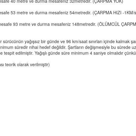
z mesafe 40 metre ve durma mesafeniz 32metredir. (ÇARPMA YOK)
z mesafe 53 metre ve durma mesafeniz 54metredir. (ÇARPMA HIZI -1KM/s
nız mesafe 93 metre ve durma mesafeniz 148metredir. (ÖLÜMCÜL ÇARPM
 bir sürücünün yağışsız bir günde ve 96 km/saat sınırları içinde kalmak şa
imum süredir nihai hedef değildir. Şartların değişmesiyle bu sürede 
 tespit edilmiştir. Yağışlı günde süre minimum 4 saniye olmalıdır çünkü 
 teorik olarak verilmiştir)