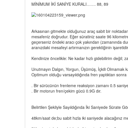
MİNİMUM İKİ SANİYE KURALI……. 88, 89
Arkasınan gitmekte olduğunuz araç sabit bir noktadan
mesafeniz doğrudur. Eğer süratiniz saate 96 kilometren
geçerseniz öndeki aracı çok yakından (zamanında durm
aranızdaki mesafeyi artırmanızın gerektiğinin işaretidir
Kendinize öncelikle: Ne kadar hızlı gidebilirim değil
Unutmayın Dalgın, Yorgun, Üşümüş, İçkili Olmamak ka
Optimum olduğu varsayıldığında fren yaptıktan sonra 5
. Bir sürücünün frenleme reaksiyon zamanı 0.5 saniye
. Bir motorun fren/çekim gücü 0.9G dır.
Belirtilen Şekliyle Sayıldığında İki Saniyede Sürate 
48km/saat de;bu sabit hızla iki saniyede alacağını