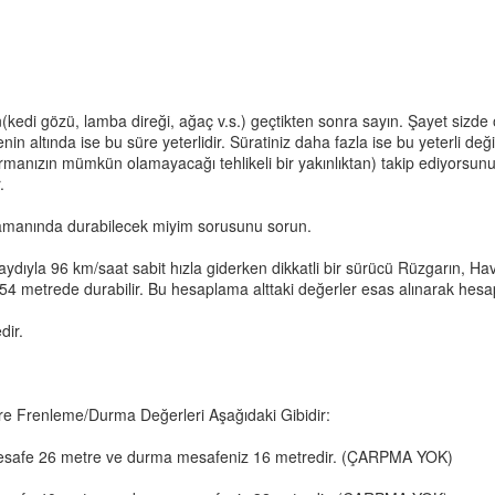
(kedi gözü, lamba direği, ağaç v.s.) geçtikten sonra sayın. Şayet sizd
in altında ise bu süre yeterlidir. Süratiniz daha fazla ise bu yeterli d
anızın mümkün olamayacağı tehlikeli bir yakınlıktan) takip ediyorsunu
.
; zamanında durabilecek miyim sorusunu sorun.
ydıyla 96 km/saat sabit hızla giderken dikkatli bir sürücü Rüzgarın, 
4 metrede durabilir. Bu hesaplama alttaki değerler esas alınarak hesap
dir.
Göre Frenleme/Durma Değerleri Aşağıdaki Gibidir:
z mesafe 26 metre ve durma mesafeniz 16 metredir. (ÇARPMA YOK)