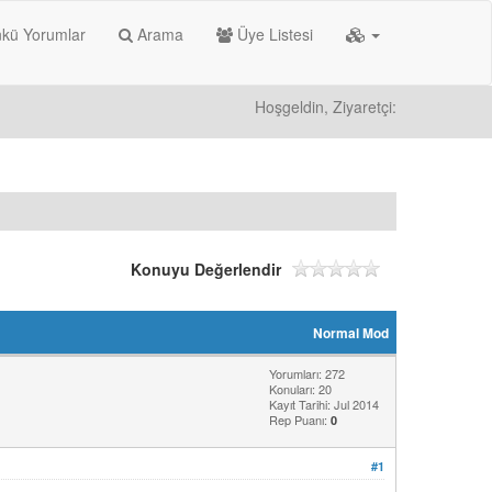
kü Yorumlar
Arama
Üye Listesi
Hoşgeldin, Ziyaretçi:
Konuyu Değerlendir
Normal Mod
Yorumları: 272
Konuları: 20
Kayıt Tarihi: Jul 2014
Rep Puanı:
0
#1