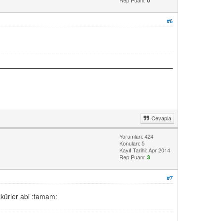
Rep Puanı:
0
#6
Cevapla
Yorumları: 424
Konuları: 5
Kayıt Tarihi: Apr 2014
Rep Puanı:
3
#7
kkürler abi :tamam: