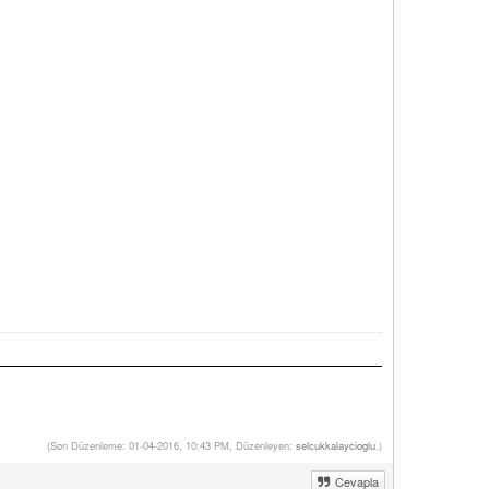
(Son Düzenleme: 01-04-2016, 10:43 PM, Düzenleyen:
selcukkalaycioglu
.)
Cevapla