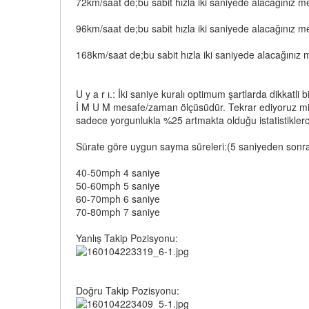
72km/saat de;bu sabit hızla iki saniyede alacağını
96km/saat de;bu sabit hızla iki saniyede alacağını
168km/saat de;bu sabit hızla iki saniyede alacağı
U y a r ı.: İki saniye kuralı optimum şartlarda dikkatli
İ M U M mesafe/zaman ölçüsüdür. Tekrar ediyoruz min
sadece yorgunlukla %25 artmakta olduğu istatistiklerce
Sürate göre uygun sayma süreleri:(5 saniyeden sonrası
40-50mph 4 saniye
50-60mph 5 saniye
60-70mph 6 saniye
70-80mph 7 saniye
Yanlış Takip Pozisyonu:
Doğru Takip Pozisyonu: