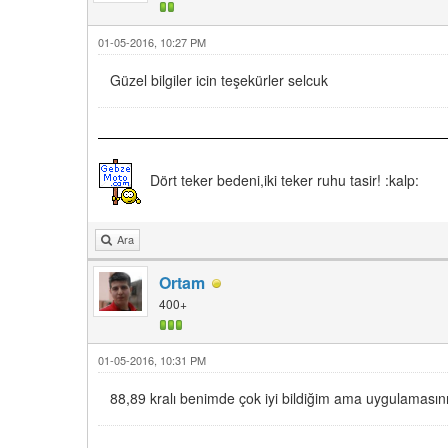
01-05-2016, 10:27 PM
Güzel bilgiler icin teşekürler selcuk
Dört teker bedeni,iki teker ruhu tasir! :kalp:
Ara
Ortam
400+
01-05-2016, 10:31 PM
88,89 kralı benimde çok iyi bildiğim ama uygulamasını