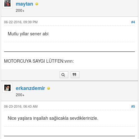
maytan
200+
06-22-2016, 09:39 PM
#4
Mutlu yıllar sener abi
MOTORCUYA SAYGI LÜTFEN:vınn:
erkanzdemir
200+
06-23-2016, 06:43 AM
#5
Nice yaşlara inşallah sağlıcakla sevdiklerinizle.