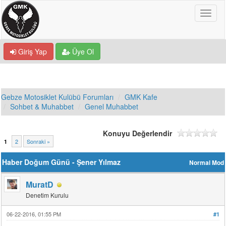
Giriş Yap
Üye Ol
Gebze Motosiklet Kulübü Forumları
GMK Kafe
Sohbet & Muhabbet
Genel Muhabbet
Konuyu Değerlendir
2
Sonraki »
1
Haber Doğum Günü - Şener Yılmaz
Normal Mod
MuratD
Denetim Kurulu
06-22-2016, 01:55 PM
#1