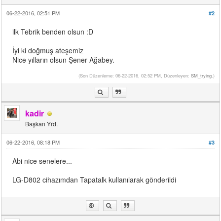
06-22-2016, 02:51 PM
#2
ilk Tebrik benden olsun :D
İyi ki doğmuş ateşemiz
Nice yılların olsun Şener Ağabey.
(Son Düzenleme: 06-22-2016, 02:52 PM, Düzenleyen:
SM_trying
.)
kadir
Başkan Yrd.
06-22-2016, 08:18 PM
#3
Abi nice senelere...
LG-D802 cihazımdan Tapatalk kullanılarak gönderildi