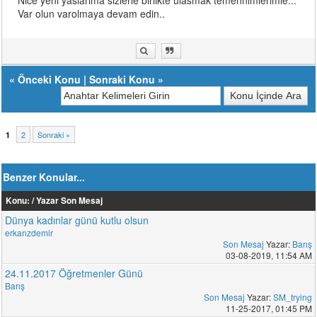
Nice yeni yaslarima sizlerle birlikte ulasmak temennimlerimle...
Var olun varolmaya devam edin..
«
Önceki Konu
|
Sonraki Konu
»
2
Sonraki »
1
Benzer Konular...
Konu: / Yazar
Son Mesaj
Dünya kadınlar günü kutlu olsun
erkanzdemir
Son Mesaj
Yazar:
Barış
03-08-2019, 11:54 AM
24.11.2017 Öğretmenler Günü
Barış
Son Mesaj
Yazar:
SM_trying
11-25-2017, 01:45 PM